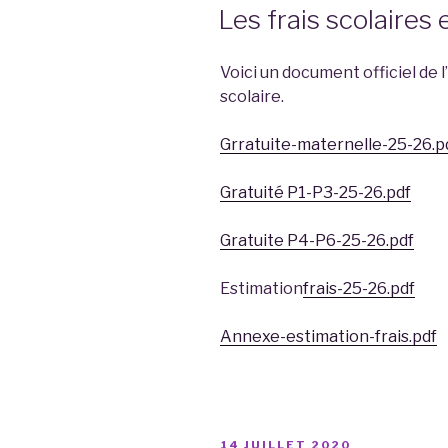
LE
Les frais scolaires 
Voici un document officiel de 
scolaire.
Grratuite-maternelle-25-26.p
Gratuité P1-P3-25-26.pdf
Gratuite P4-P6-25-26.pdf
Estimation
frais-25-26.pdf
Annexe-estimation-frais.pdf
PUBLIÉ
14 JUILLET 2020