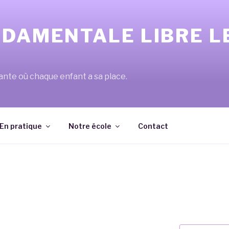
NDAMENTALE LIBRE L
lante où chaque enfant a sa place.
En pratique
Notre école
Contact