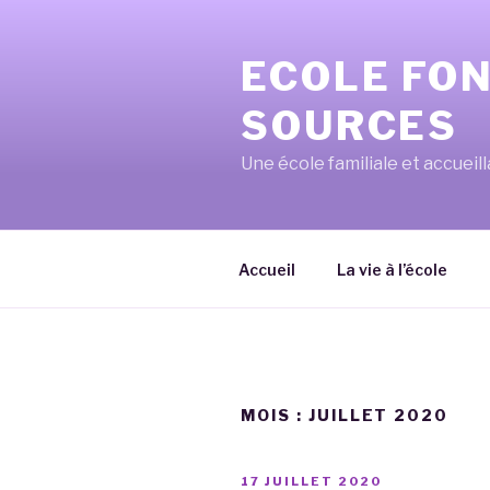
Aller
au
ECOLE FO
contenu
principal
SOURCES
Une école familiale et accueil
Accueil
La vie à l’école
MOIS :
JUILLET 2020
PUBLIÉ
17 JUILLET 2020